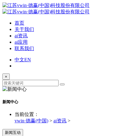
首页
关于我们
ai资讯
ai应用
联系我们
中文
EN
×
新闻中心
当前位置：
vwin·德赢(中国)
>
ai资讯
>
新闻互动